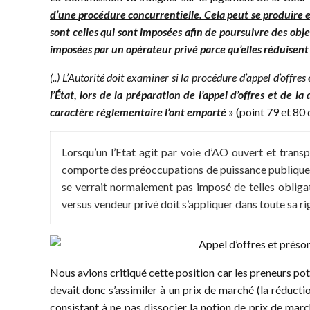
d’une procédure concurrentielle. Cela peut se produire en
sont celles qui sont imposées afin de poursuivre des obje
imposées par un opérateur privé parce qu’elles réduisent 
(..) L’Autorité doit examiner si la procédure d’appel d’offre
l’État, lors de la préparation de l’appel d’offres et de 
caractère réglementaire l’ont emporté
» (point 79 et 80 
Lorsqu’un l’Etat agit par voie d’AO ouvert et transp
comporte des préoccupations de puissance publique (p
se verrait normalement pas imposé de telles obligati
versus vendeur privé doit s’appliquer dans toute sa ri
Nous avions critiqué cette position car les preneurs pot
devait donc s’assimiler à un prix de marché (la réducti
consistant à ne pas dissocier la notion de prix de marc