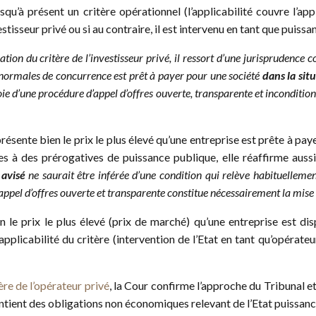
usqu’à présent un critère opérationnel (l’applicabilité couvre l’app
estisseur privé ou si au contraire, il est intervenu en tant que puiss
cation du critère de l’investisseur privé, il ressort d’une jurisprudence 
s normales de concurrence est prêt à payer pour une société
dans la sit
oie d’une procédure d’appel d’offres ouverte, transparente et inconditio
résente bien le prix le plus élevé qu’une entreprise est prête à paye
ées à des prérogatives de puissance publique, elle réaffirme auss
é
avisé
ne saurait être inférée d’une condition qui relève habituellemen
pel d’offres ouverte et transparente constitue nécessairement la mise 
bien le prix le plus élevé (prix de marché) qu’une entreprise est 
pplicabilité du critère (intervention de l’Etat en tant qu’opérate
ère de l’opérateur privé
, la Cour confirme l’approche du Tribunal et 
contient des obligations non économiques relevant de l’Etat puissan