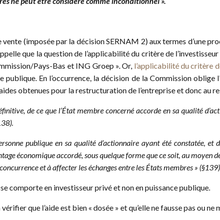
fres ne peut être considéré comme inconditionnel ».
 de vente (imposée par la décision SERNAM 2) aux termes d’une pr
rappelle que la question de l’applicabilité du critère de l’investisseu
 Commission/Pays-Bas et ING Groep ». Or,
l’applicabilité du critère 
e publique. En l’occurrence, la décision de la Commission oblige l
des obtenues pour la restructuration de l’entreprise et donc au re
définitive, de ce que l’État membre concerné accorde en sa qualité d’ac
138).
rsonne publique en sa qualité d’actionnaire ayant été constatée, et don
avantage économique accordé, sous quelque forme que ce soit, au moyen de
a concurrence et à affecter les échanges entre les États membres » (§139)
tat se comporte en investisseur privé et non en puissance publique.
 vérifier que l’aide est bien « dosée » et qu’elle ne fausse pas ou 