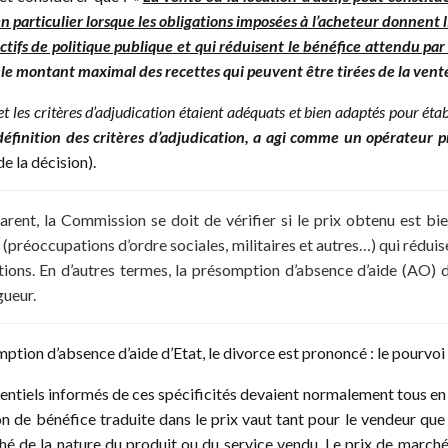
 particulier lorsque les obligations imposées à l’acheteur donnent li
ctifs de politique publique et qui réduisent le bénéfice attendu par
le montant maximal des recettes qui peuvent être tirées de la vente o
s et les critères d’adjudication étaient adéquats et bien adaptés pour éta
la définition des critères d’adjudication, a agi comme un opérateur 
de la décision).
arent, la Commission se doit de vérifier si le prix obtenu est b
réoccupations d’ordre sociales, militaires et autres…) qui réduisen
ons. En d’autres termes, la présomption d’absence d’aide (AO) doi
gueur.
entiels informés de ces spécificités devaient normalement tous en 
on de bénéfice traduite dans le prix vaut tant pour le vendeur que
hé de la nature du produit ou du service vendu. Le prix de marché 