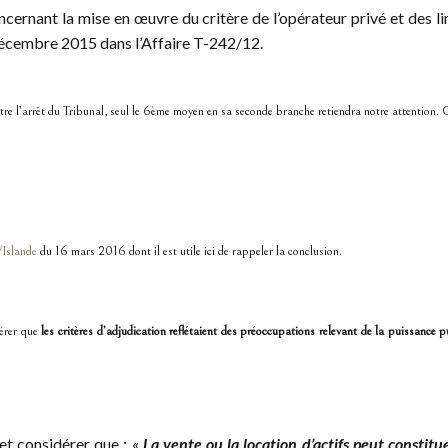
ncernant la mise en œuvre du critère de l’opérateur privé et des l
cembre 2015 dans l’Affaire T-242/12.
rrêt du Tribunal, seul le 6ème moyen en sa seconde branche retiendra notre attention. Cette
Islande
du 16 mars 2016 dont il est utile ici de rappeler la conclusion.
dérer que
les critères d’adjudication reflétaient des préoccupations relevant de la puissance 
et considérer que : «
La vente ou la location d’actifs peut constitu