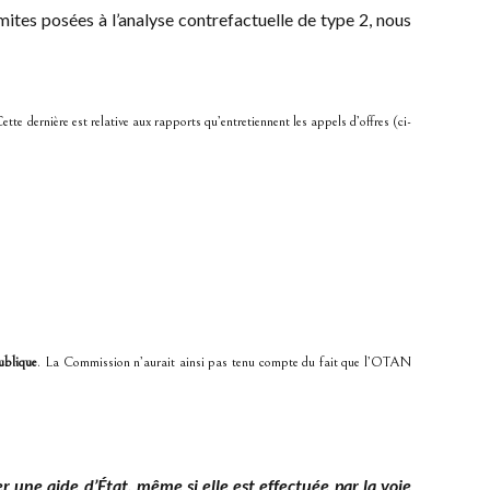
imites posées à l’analyse contrefactuelle de type 2, nous
 dernière est relative aux rapports qu’entretiennent les appels d’offres (ci-
publique
. La Commission n’aurait ainsi pas tenu compte du fait que l’OTAN
er une aide d’État, même si elle est effectuée par la voie