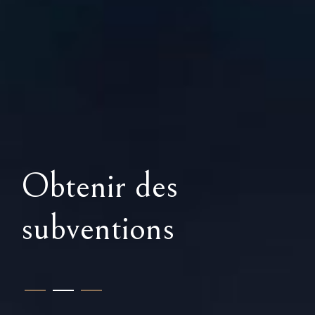
Obtenir des
Expertise
Formations
subventions
1
2
3