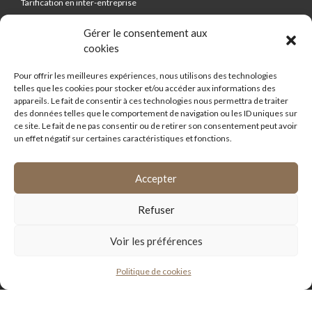
Tarification en inter-entreprise
Gérer le consentement aux
cookies
FORMATIONS
Pour offrir les meilleures expériences, nous utilisons des technologies
telles que les cookies pour stocker et/ou accéder aux informations des
Règlement intérieur
appareils. Le fait de consentir à ces technologies nous permettra de traiter
des données telles que le comportement de navigation ou les ID uniques sur
Qualiopi
ce site. Le fait de ne pas consentir ou de retirer son consentement peut avoir
un effet négatif sur certaines caractéristiques et fonctions.
Accepter
Refuser
Aides d’État Conseil ©2022 Tous Droits Réservés
Voir les préférences
MENTIONS LÉGALES
Politique de cookies
POLITIQUE DE CONFIDENTIALITÉ
CGV