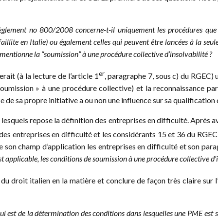
u règlement no 800/2008 concerne-t-il uniquement les procédures que l
lite en Italie) ou également celles qui peuvent être lancées à la seul
e mentionne la “soumission” à une procédure collective d’insolvabilité ?
er
rait (à la lecture de l’article 1
, paragraphe 7, sous c) du RGEC) u
 soumission » à une procédure collective) et la reconnaissance par
de sa propre initiative a ou non une influence sur sa qualification d
esquels repose la définition des entreprises en difficulté. Après a
des entreprises en difficulté et les considérants 15 et 36 du RGEC 2
son champ d’application les entreprises en difficulté et son paragr
i est applicable, les conditions de soumission à une procédure collective d’
u droit italien en la matière et conclure de façon très claire sur l’
qui est de la détermination des conditions dans lesquelles une PME est 