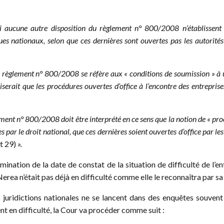
ni aucune autre disposition du règlement n° 800/2008 n’établissent d
iques nationaux, selon que ces dernières sont ouvertes pas les autorit
, du règlement n° 800/2008 se réfère aux « conditions de soumission » à 
iserait que les procédures ouvertes d’office à l’encontre des entreprises
ement n° 800/2008 doit être interprété en ce sens que la notion de « procé
s par le droit national, que ces dernières soient ouvertes d’office par le
t 29)
».
ination de la date de constat de la situation de difficulté de l’
rea n’était pas déjà en difficulté comme elle le reconnaîtra par s
es juridictions nationales ne se lancent dans des enquêtes souven
t en difficulté, la Cour va procéder comme suit :