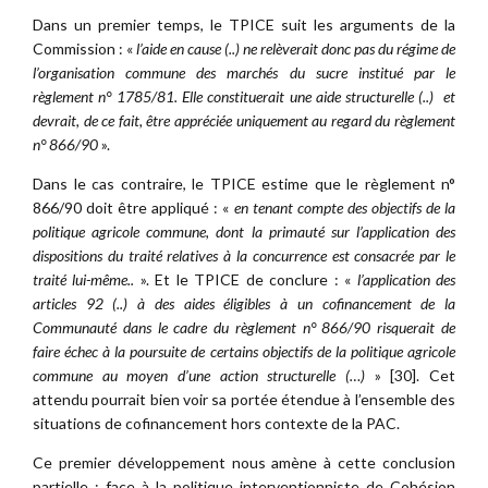
Dans un premier temps, le TPICE suit les arguments de la
Commission : «
l’aide en cause (..) ne relèverait donc pas du régime de
l’organisation commune des marchés du sucre institué par le
règlement n° 1785/81. Elle constituerait une aide structurelle (..) et
devrait, de ce fait, être appréciée uniquement au regard du règlement
n° 866/90
».
Dans le cas contraire, le TPICE estime que le règlement n°
866/90 doit être appliqué : «
en tenant compte des objectifs de la
politique agricole commune, dont la primauté sur l’application des
dispositions du traité relatives à la concurrence est consacrée par le
traité lui-même..
». Et le TPICE de conclure : «
l’application des
articles 92 (..) à des aides éligibles à un cofinancement de la
Communauté dans le cadre du règlement n° 866/90 risquerait de
faire échec à la poursuite de certains objectifs de la politique agricole
commune au moyen d’une action structurelle (…)
» [30]. Cet
attendu pourrait bien voir sa portée étendue à l’ensemble des
situations de cofinancement hors contexte de la PAC.
Ce premier développement nous amène à cette conclusion
partielle : face à la politique interventionniste de Cohésion