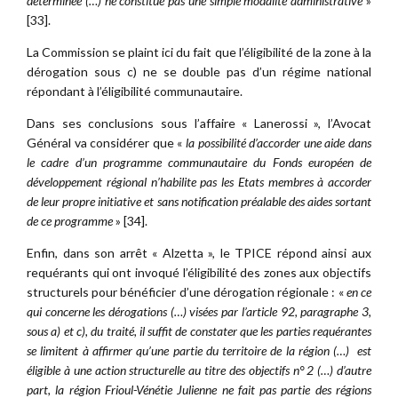
déterminée (…) ne constitue pas une simple modalité administrative
»
[33].
La Commission se plaint ici du fait que l’éligibilité de la zone à la
dérogation sous c) ne se double pas d’un régime national
répondant à l’éligibilité communautaire.
Dans ses conclusions sous l’affaire « Lanerossi », l’Avocat
Général va considérer que «
la possibilité d’accorder une aide dans
le cadre d’un programme communautaire du Fonds européen de
développement régional n’habilite pas les Etats membres à accorder
de leur propre initiative et sans notification préalable des aides sortant
de ce programme
» [34].
Enfin, dans son arrêt « Alzetta », le TPICE répond ainsi aux
requérants qui ont invoqué l’éligibilité des zones aux objectifs
structurels pour bénéficier d’une dérogation régionale : «
en ce
qui concerne les dérogations (…) visées par l’article 92, paragraphe 3,
sous a) et c), du traité, il suffit de constater que les parties requérantes
se limitent à affirmer qu’une partie du territoire de la région (…) est
éligible à une action structurelle au titre des objectifs n° 2 (…) d’autre
part, la région Frioul-Vénétie Julienne ne fait pas partie des régions