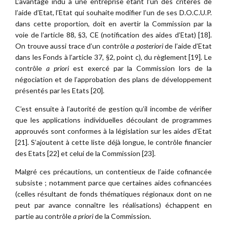
L’avantage indu à une entreprise étant l’un des critères de
l’aide d’Etat, l’Etat qui souhaite modifier l’un de ses D.O.C.U.P.
dans cette proportion, doit en avertir la Commission par la
voie de l’article 88, §3, CE (notification des aides d’Etat) [18].
On trouve aussi trace d’un contrôle
a posteriori
de l’aide d’Etat
dans les Fonds à l’article 37, §2, point c), du règlement [19]. Le
contrôle
a priori
est exercé par la Commission lors de la
négociation et de l’approbation des plans de développement
présentés par les Etats [20].
C’est ensuite à l’autorité de gestion qu’il incombe de vérifier
que les applications individuelles découlant de programmes
approuvés sont conformes à la législation sur les aides d’Etat
[21]. S’ajoutent à cette liste déjà longue, le contrôle financier
des Etats [22] et celui de la Commission [23].
Malgré ces précautions, un contentieux de l’aide cofinancée
subsiste ; notamment parce que certaines aides cofinancées
(celles résultant de fonds thématiques régionaux dont on ne
peut par avance connaître les réalisations) échappent en
partie au contrôle
a priori
de la Commission.