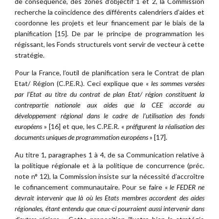
de conséquence, des zones d’objectif 1 et 2, la Commission
recherche la coïncidence des différents calendriers d’aides et
coordonne les projets et leur financement par le biais de la
planification [15]. De par le principe de programmation les
régissant, les Fonds structurels vont servir de vecteur à cette
stratégie.
Pour la France, l’outil de planification sera le Contrat de plan
Etat/ Région (C.P.E.R.). Ceci explique que «
les sommes versées
par l’Etat au titre du contrat de plan Etat/ région constituent la
contrepartie nationale aux aides que la CEE accorde au
développement régional dans le cadre de l’utilisation des fonds
européens
» [16] et que, les C.P.E.R. «
préfigurent la réalisation des
documents uniques de programmation européens
» [17].
Au titre 1, paragraphes 1 à 4, de sa Communication relative à
la politique régionale et à la politique de concurrence (préc.
note n° 12), la Commission insiste sur la nécessité d’accroître
le cofinancement communautaire. Pour se faire «
le FEDER ne
devrait intervenir que là où les Etats membres accordent des aides
régionales, étant entendu que ceux-ci pourraient aussi intervenir dans