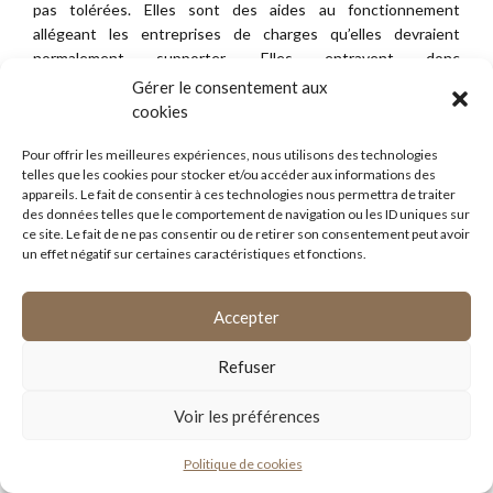
pas tolérées. Elles sont des aides au fonctionnement
allégeant les entreprises de charges qu’elles devraient
normalement supporter. Elles entravent donc
systématiquement les échanges et la concurrence, n’ont
Gérer le consentement aux
aucun effet incitatif et n’ont donc pas de fondement.
cookies
Ajoutons dans cette rubrique et pour en revenir à notre
dossier Total que la pratique n’admet pas les aides
Pour offrir les meilleures expériences, nous utilisons des technologies
telles que les cookies pour stocker et/ou accéder aux informations des
permettant aux entreprises de se mettre en conformité avec
appareils. Le fait de consentir à ces technologies nous permettra de traiter
les normes en vigueur…
des données telles que le comportement de navigation ou les ID uniques sur
ce site. Le fait de ne pas consentir ou de retirer son consentement peut avoir
3/ L’opportunité
un effet négatif sur certaines caractéristiques et fonctions.
d’une aide à Total
Accepter
France Gonfreville.
Refuser
Voir les préférences
En dehors d’une première réserve relative à l’objectif de
l’investissement de Total qui n’est autre au final qu’une mise
Politique de cookies
aux normes anticipée et en dehors du fait que la jurisprudence