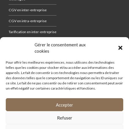
CGV en inter-entreprise
CGV en intra-entreprise
Tarification en inter-entreprise
Gérer le consentement aux
cookies
FORMATIONS
Pour offrir les meilleures expériences, nous utilisons des technologies
telles que les cookies pour stocker et/ou accéder aux informations des
Règlement intérieur
appareils. Le fait de consentir à ces technologies nous permettra de traiter
des données telles que le comportement de navigation ou les ID uniques sur
Qualiopi
ce site. Le fait de ne pas consentir ou de retirer son consentement peut avoir
un effet négatif sur certaines caractéristiques et fonctions.
Accepter
Refuser
Aides d’État Conseil ©2022 Tous Droits Réservés