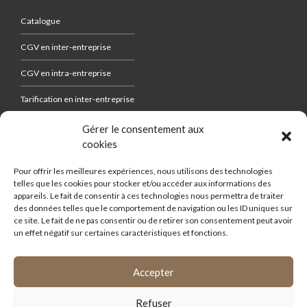
Catalogue
CGV en inter-entreprise
CGV en intra-entreprise
Tarification en inter-entreprise
Gérer le consentement aux
cookies
FORMATIONS
Pour offrir les meilleures expériences, nous utilisons des technologies
telles que les cookies pour stocker et/ou accéder aux informations des
Règlement intérieur
appareils. Le fait de consentir à ces technologies nous permettra de traiter
des données telles que le comportement de navigation ou les ID uniques sur
Qualiopi
ce site. Le fait de ne pas consentir ou de retirer son consentement peut avoir
un effet négatif sur certaines caractéristiques et fonctions.
Accepter
Refuser