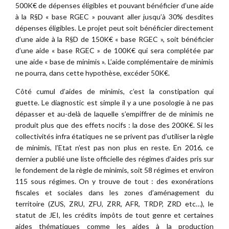
500K€ de dépenses éligibles et pouvant bénéficier d’une aide
à la R§D « base RGEC » pouvant aller jusqu’à 30% desdites
dépenses éligibles. Le projet peut soit bénéficier directement
d’une aide à la R§D de 150K€ « base RGEC », soit bénéficier
d’une aide « base RGEC » de 100K€ qui sera complétée par
une aide « base de minimis ». L’aide complémentaire de minimis
ne pourra, dans cette hypothèse, excéder 50K€.
Côté cumul d’aides de minimis, c’est la constipation qui
guette. Le diagnostic est simple il y a une posologie à ne pas
dépasser et au-delà de laquelle s’empiffrer de de minimis ne
produit plus que des effets nocifs : la dose des 200K€. Si les
collectivités infra étatiques ne se privent pas d’utiliser la règle
de minimis, l’Etat n’est pas non plus en reste. En 2016, ce
dernier a publié une liste officielle des régimes d’aides pris sur
le fondement de la règle de minimis, soit 58 régimes et environ
115 sous régimes. On y trouve de tout : des exonérations
fiscales et sociales dans les zones d’aménagement du
territoire (ZUS, ZRU, ZFU, ZRR, AFR, TRDP, ZRD etc…), le
statut de JEI, les crédits impôts de tout genre et certaines
aides thématiques comme les aides à la production