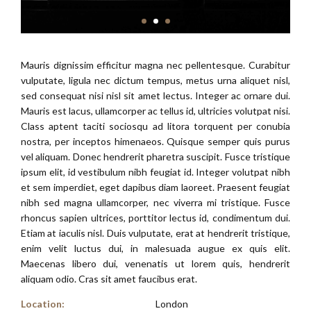
Mauris dignissim efficitur magna nec pellentesque. Curabitur
vulputate, ligula nec dictum tempus, metus urna aliquet nisl,
sed consequat nisi nisl sit amet lectus. Integer ac ornare dui.
Mauris est lacus, ullamcorper ac tellus id, ultricies volutpat nisi.
Class aptent taciti sociosqu ad litora torquent per conubia
nostra, per inceptos himenaeos. Quisque semper quis purus
vel aliquam. Donec hendrerit pharetra suscipit. Fusce tristique
ipsum elit, id vestibulum nibh feugiat id. Integer volutpat nibh
et sem imperdiet, eget dapibus diam laoreet. Praesent feugiat
nibh sed magna ullamcorper, nec viverra mi tristique. Fusce
rhoncus sapien ultrices, porttitor lectus id, condimentum dui.
Etiam at iaculis nisl. Duis vulputate, erat at hendrerit tristique,
enim velit luctus dui, in malesuada augue ex quis elit.
Maecenas libero dui, venenatis ut lorem quis, hendrerit
aliquam odio. Cras sit amet faucibus erat.
Location:
London